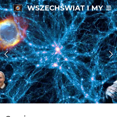
WSZECHŚWIAT I MY
Przejdź
do
głównej
treści