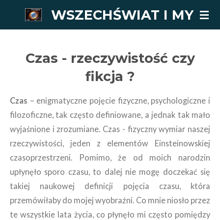
WSZECHŚWIAT I MY
Przejdź
do
głównej
treści
Czas - rzeczywistość czy
fikcja ?
Czas
– enigmatyczne pojęcie fizyczne, psychologiczne i
filozoficzne, tak często definiowane, a jednak tak mało
wyjaśnione i zrozumiane. Czas - fizyczny wymiar naszej
rzeczywistości, jeden z elementów Einsteinowskiej
czasoprzestrzeni. Pomimo, że od moich narodzin
upłynęło sporo czasu, to dalej nie mogę doczekać się
takiej naukowej definicji pojęcia czasu, która
przemówiłaby do mojej wyobraźni. Co mnie niosło przez
te wszystkie lata życia, co płynęło mi często pomiędzy